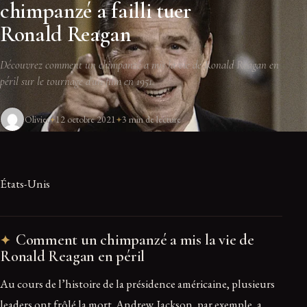
chimpanzé a failli tuer
Ronald Reagan
Découvrez comment un chimpanzé a mis la vie de Ronald Reagan en
péril sur le tournage d'un film en 1951.
Olivier
12 octobre 2021
3 min de lecture
États-Unis
Comment un chimpanzé a mis la vie de
Ronald Reagan en péril
Au cours de l’histoire de la présidence américaine, plusieurs
leaders ont frôlé la mort. Andrew Jackson, par exemple, a