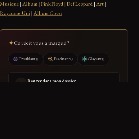
Musique
|
Album
|
Pink Floyd
|
Def Leppard
|
Art
|
Royaume-Uni
|
Album Cover
Ce récit vous a marqué ?
0
0
0
Troublant
Fascinant
Glaçant
Ranger dans mon dossier
Retrouvez-le dans votre espace
PARTAGER