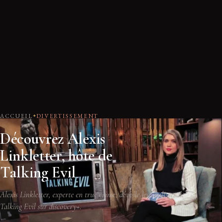
ACCUEIL
DIVERTISSEMENT
Découvrez Alexis
Linkletter, hôte de
Talking Evil
Alexis Linkletter, experte en true crime, dévoile les coulisses de
Talking Evil sur discovery+.