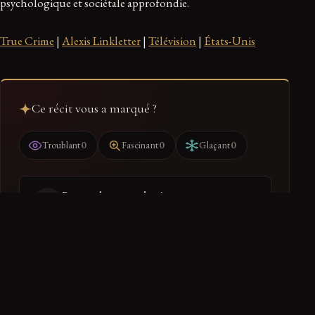
psychologique et sociétale approfondie.
True Crime
|
Alexis Linkletter
|
Télévision
|
États-Unis
Ce récit vous a marqué ?
0
0
0
Troublant
Fascinant
Glaçant
Ranger dans mon dossier
Retrouvez-le dans votre espace
PARTAGER