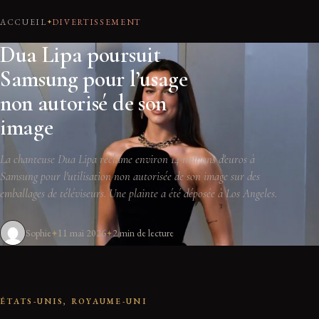
ACCUEIL
DIVERTISSEMENT
Dua Lipa poursuit
Samsung pour l’usage
non autorisé de son
image
La chanteuse Dua Lipa réclame environ 14 millions d'euros à
Samsung pour l'utilisation non autorisée de son image sur des
emballages de téléviseurs. Une plainte a été déposée à Los Angeles.
Sophie
11 mai 2026
2 min de lecture
ÉTATS-UNIS, ROYAUME-UNI