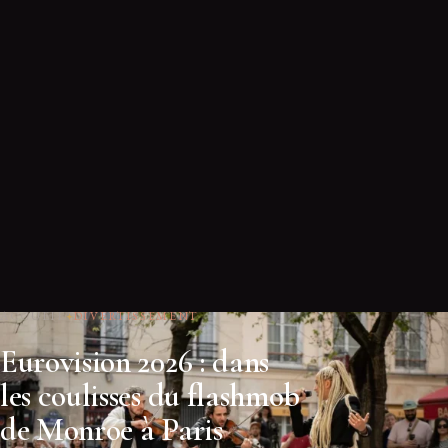
ACCUEIL
DIVERTISSEMENT
Eurovision 2026 : dans
les coulisses du flashmob
de Monroe à Paris