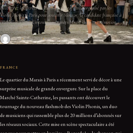
Découvrez les secrets du flashmob spectaculaire organisé par les
Violin Phonix à Paris pour soutenir Monroe, la candidate française à
l'Eurovision 2026. Un tournage immersif entre surprise et émotion.
Sophie
6 mai 2026
3 min de lecture
FRANCE
Le quartier du Marais à Paris a récemment servi de décor à une
surprise musicale de grande envergure. Sur la place du
Marché Sainte-Catherine, les passants ont découvert le
tournage du nouveau flashmob des Violin Phonix, un duo
de musiciens qui rassemble plus de 20 millions d’abonnés sur
les réseaux sociaux. Cette mise en scène spectaculaire a été
conçue pour mettre en lumière « Regarde ! », la chanson qui