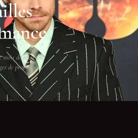
illes
omance
t mois de relation.
ges de proches