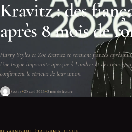
Kravitz : des fiança
après 8 mois de r
Harry Styles et Zoë Kravitz se seraient fiancés après hui
Une bague imposante aperçue à Londres et des témoigna
confirment le sérieux de leur union.
Sophie
25 avril 2026
2 min de lecture
ROYAUME-UNI, ÉTATS-UNIS, ITALIE