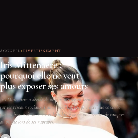
ACCUEIL
DIVERTISSEMENT
Iris Mittenaere :
pourquoi elle ne veut
plus exposer ses amours
Iris Mittenaere a décidé de ne plus mettre en scène sa vie amoureuse
sur les réseaux sociaux. L'ancienne Miss Univers explique ce choix
par un besoin de sincérité et la volonté de ne plus rendre de comptes
au public lors de ses ruptures.