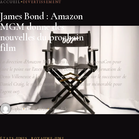
ACCUEIL
DIVERTISSEMENT
James Bond : Amazon
MGM donne des
nouvelles du prochain
film
La direction d'Amazon MGM a pris la parole au CinemaCon pour
faire le point sur l'avenir de James Bond. Entre la confirmation de
Denis Villeneuve à la réalisation et les réflexions sur le successeur de
Daniel Craig, le studio assure préparer un retour mémorable pour
l'agent 007.
Sophie
17 avril 2026
2 min de lecture
ÉTATS-UNIS, ROYAUME-UNI