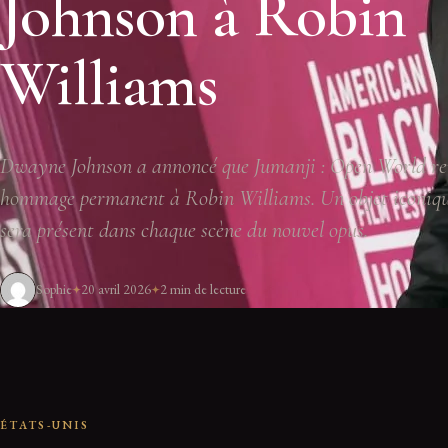
Johnson à Robin
Williams
Dwayne Johnson a annoncé que Jumanji : Open World re
hommage permanent à Robin Williams. Un objet iconique
sera présent dans chaque scène du nouvel opus.
Sophie
20 avril 2026
2 min de lecture
ÉTATS-UNIS