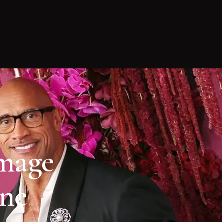
mmage
ne