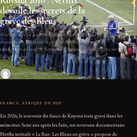
dévoile les secrets de la
grève des Bleus
Seize ans après le fiasco de la Coupe du monde 2010, Netflix lance un
documentaire inédit sur la grève de Knysna. Découvrez les
témoignages exclusifs de Raymond Domenech et Patrice Evra sur
l'affaire du bus.
Sophie
22 avril 2026
3 min de lecture
FRANCE, AFRIQUE DU SUD
En 2026, le souvenir du fiasco de Knysna reste gravé dans les
mémoires. Seize ans après les faits, un nouveau documentaire
Netflix intitulé « Le Bus : Les Bleus en grève » propose de