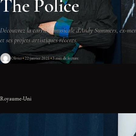
The Police
Découvrez la carrière musicale d'Andy Summers, ex-mem
et ses projets artistiques récents.
Olivier
22 janvier 2021
3 min de lecture
Royaume-Uni