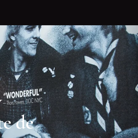
y
te de