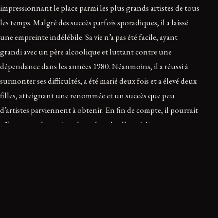
impressionnant le place parmi les plus grands artistes de tous
les temps. Malgré des succès parfois sporadiques, il a laissé
une empreinte indélébile. Sa vie n’a pas été facile, ayant
grandi avec un père alcoolique et luttant contre une
dépendance dans les années 1980. Néanmoins, il a réussi à
surmonter ses difficultés, a été marié deux fois et a élevé deux
filles, atteignant une renommée et un succès que peu
d’artistes parviennent à obtenir. En fin de compte, il pourrait
affirmer que les « rêves de rock and roll se réalisent ».
Meat Loaf
|
Musique
|
Décès
|
Rock
|
Hommage
|
USA
Ce récit vous a marqué ?