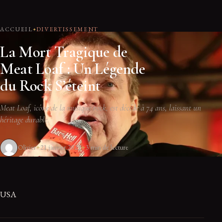
ACCUEIL
DIVERTISSEMENT
La Mort Tragique de
Meat Loaf : Un Légende
du Rock S’éteint
Meat Loaf, icône de la musique rock, est décédé à 74 ans, laissant un
héritage durable.
Olivier
21 janvier 2022
3 min de lecture
USA