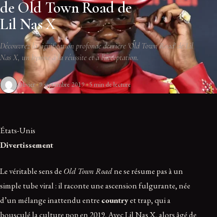
de Old Town Road de
Lil Nas X
Découvrez la signification profonde derrière 'Old Town Road' de Lil
Nas X, un hymne à la réussite et à l'acceptation.
Olivier
9 septembre 2019
5 min de lecture
États-Unis
Divertissement
Le véritable sens de
Old Town Road
ne se résume pas à un
simple tube viral : il raconte une ascension fulgurante, née
d’un mélange inattendu entre
country
et trap, qui a
bousculé la culture pop en 2019. Avec Lil Nas X, alors âgé de