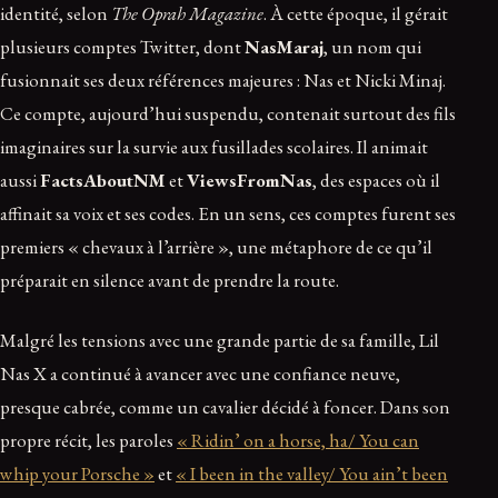
identité, selon
The Oprah Magazine
. À cette époque, il gérait
plusieurs comptes Twitter, dont
NasMaraj
, un nom qui
fusionnait ses deux références majeures : Nas et Nicki Minaj.
Ce compte, aujourd’hui suspendu, contenait surtout des fils
imaginaires sur la survie aux fusillades scolaires. Il animait
aussi
FactsAboutNM
et
ViewsFromNas
, des espaces où il
affinait sa voix et ses codes. En un sens, ces comptes furent ses
premiers « chevaux à l’arrière », une métaphore de ce qu’il
préparait en silence avant de prendre la route.
Malgré les tensions avec une grande partie de sa famille, Lil
Nas X a continué à avancer avec une confiance neuve,
presque cabrée, comme un cavalier décidé à foncer. Dans son
propre récit, les paroles
« Ridin’ on a horse, ha/ You can
whip your Porsche »
et
« I been in the valley/ You ain’t been