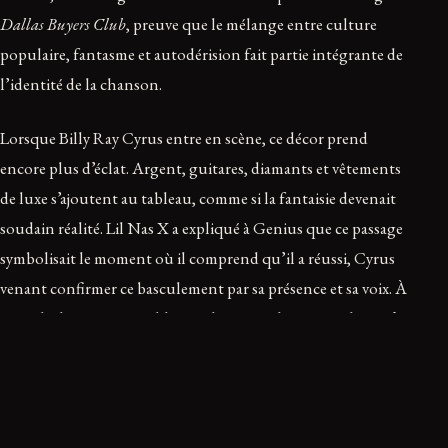
Dallas Buyers Club
, preuve que le mélange entre culture
populaire, fantasme et autodérision fait partie intégrante de
l’identité de la chanson.
Lorsque Billy Ray Cyrus entre en scène, ce décor prend
encore plus d’éclat. Argent, guitares, diamants et vêtements
de luxe s’ajoutent au tableau, comme si la fantaisie devenait
soudain réalité. Lil Nas X a expliqué à Genius que ce passage
symbolisait le moment où il comprend qu’il a réussi, Cyrus
venant confirmer ce basculement par sa présence et sa voix. À
ce stade, la réussite semble sans limite, et il ne reste plus qu’à
profiter du trajet, à la manière d’un Marlboro Man
contemporain roulant en Maserati neuve.
Bien sûr, on pourrait dire que ces paroles ne relèvent pas