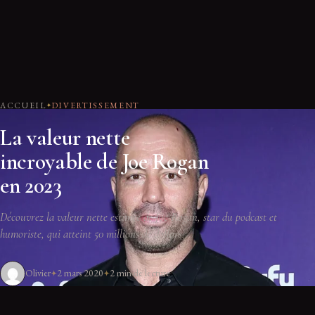
ACCUEIL
DIVERTISSEMENT
La valeur nette
incroyable de Joe Rogan
en 2023
Découvrez la valeur nette estimée de Joe Rogan, star du podcast et
humoriste, qui atteint 50 millions de dollars.
Olivier
2 mars 2020
2 min de lecture