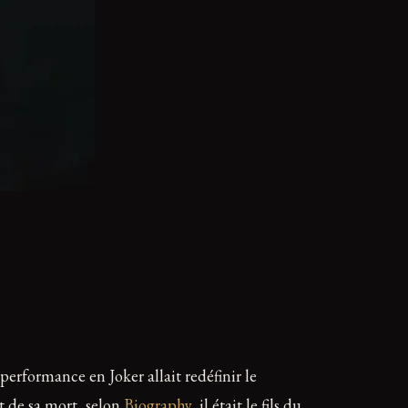
performance en Joker allait redéfinir le
t de sa mort, selon
Biography
, il était le fils du