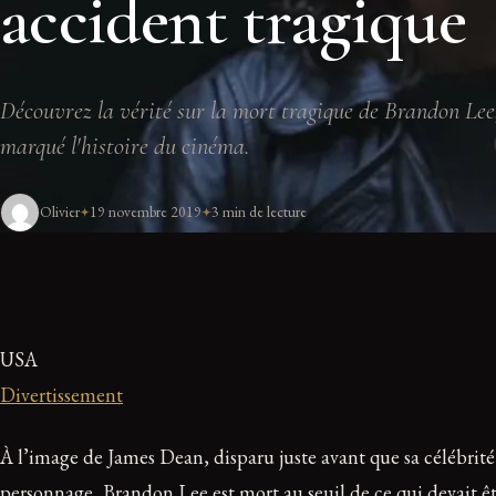
accident tragique
Découvrez la vérité sur la mort tragique de Brandon Lee
marqué l'histoire du cinéma.
Olivier
19 novembre 2019
3 min de lecture
USA
Divertissement
À l’image de James Dean, disparu juste avant que sa célébrité 
personnage, Brandon Lee est mort au seuil de ce qui devait 