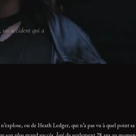
, un accident qui a
n’explose, ou de Heath Ledger, qui n’a pas vu à quel point sa 
être son plus grand succès. Âgé de seulement 28 ans au momen