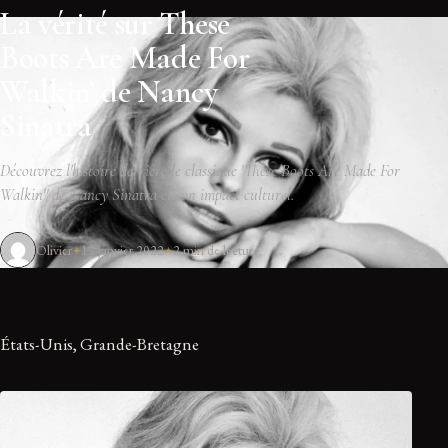
La vérité sur These
Boots Are Made For
Walkin’ de Nancy
Sinatra
Découvrez l'histoire derrière le classique 'These Boots Are Made For
Walkin'' de Nancy Sinatra et son impact culturel.
Olivier
12 janvier 2022
2 min de lecture
États-Unis, Grande-Bretagne