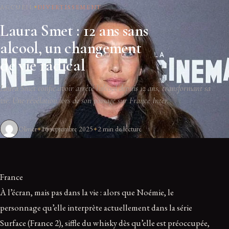
ACCUEIL
DIVERTISSEMENT
Laura Smet : 12 ans sans
alcool, un changement
de vie radical
Laura Smet confie avoir arrêté l'alcool depuis 12 ans, transformant sa
vie. Une révélation lors de son passage sur France Inter.
Olivier
16 septembre 2025
2 min de lecture
France
À l’écran, mais pas dans la vie : alors que Noémie, le
personnage qu’elle interprète actuellement dans la série
Surface (France 2), siffle du whisky dès qu’elle est préoccupée,