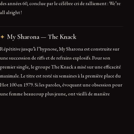
des années 60, conclue par le célèbre cri de ralliement : We’re
all alright !
My Sharona — The Knack
Répétitive jusqu’à l’hypnose, My Sharona est construite sur
une succession de riffs et de refrains explosifs. Pour son
premier single, le groupe The Knack a misé sur une efficacité
maximale. Le titre est resté six semaines à la première place du
Hot 100 en 1979. Si les paroles, évoquant une obsession pour
une femme beaucoup plus jeune, ont vieilli de manière
controversée, la performance musicale reste marquante,
notamment grâce à un solo de guitare effréné qui relance
l’énergie du morceau jusqu’à la fin.