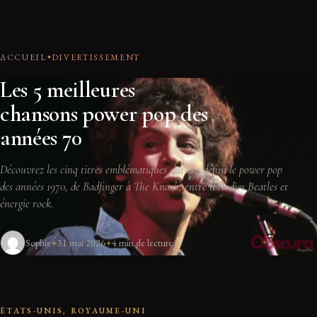
ACCUEIL
DIVERTISSEMENT
Les 5 meilleures
chansons power pop des
années 70
Découvrez les cinq titres emblématiques qui ont défini le power pop
des années 1970, de Badfinger à The Knack, entre mélodies Beatles et
énergie rock.
Sophie
31 mai 2026
4 min de lecture
ÉTATS-UNIS, ROYAUME-UNI