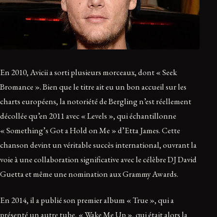
En 2010, Avicii a sorti plusieurs morceaux, dont « Seek
Bromance ». Bien que le titre ait eu un bon accueil sur les
charts européens, la notoriété de Bergling n’est réellement
décollée qu’en 2011 avec « Levels », qui échantillonne
« Something’s Got a Hold on Me » d’Etta James. Cette
chanson devint un véritable succès international, ouvrant la
voie à une collaboration significative avec le célèbre DJ David
Guetta et même une nomination aux Grammy Awards.
En 2014, il a publié son premier album « True », qui a
présenté un autre tube, « Wake Me Up », qui était alors la