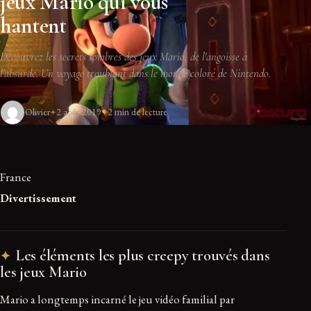
jeux Mario qui vous
hantent
Découvrez les secrets sombres des jeux Mario, de l'angoisse à
l'absurde. Un voyage troublant dans le monde coloré de Nintendo.
Olivier
2 août 2019
2 min de lecture
France
Divertissement
Les éléments les plus creepy trouvés dans
les jeux Mario
Mario a longtemps incarné le jeu vidéo familial par