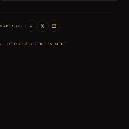
PARTAGER
← RETOUR À DIVERTISSEMENT
0 réactions de la communauté
Rejoindre la discussion
Nom
*