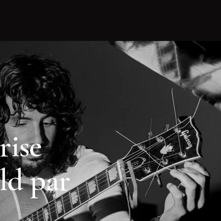
rise
ld par