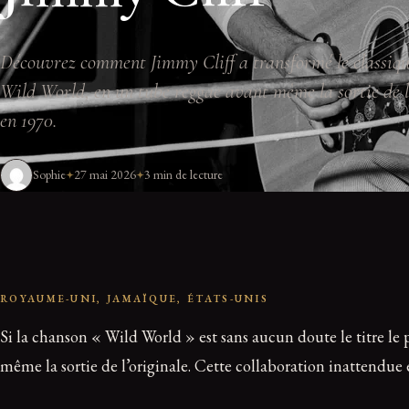
Découvrez comment Jimmy Cliff a transformé le classiqu
Wild World, en un tube reggae avant même la sortie de l
en 1970.
Sophie
27 mai 2026
3 min de lecture
ROYAUME-UNI, JAMAÏQUE, ÉTATS-UNIS
Si la chanson « Wild World » est sans aucun doute le titre le 
même la sortie de l’originale. Cette collaboration inattendue 