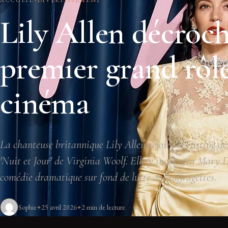
Lily Allen décroc
premier grand rôl
cinéma
La chanteuse britannique Lily Allen rejoint le casting de
'Nuit et Jour' de Virginia Woolf. Elle y incarnera Mary 
comédie dramatique sur fond de lutte des suffragettes.
Sophie
25 avril 2026
2 min de lecture