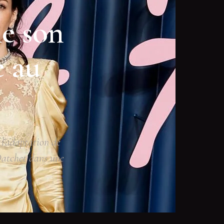
he son
e au
 l'adaptation de
Datchet dans une