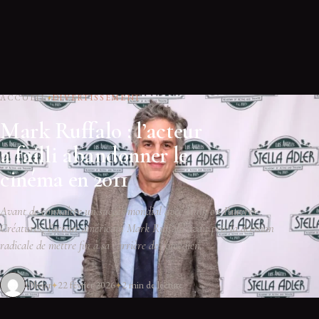
ACCUEIL
DIVERTISSEMENT
Mark Ruffalo : l’acteur
a failli abandonner le
cinéma en 2011
Avant de connaître un succès mondial avec Hulk ou Pauvres
Créatures, l'acteur américain Mark Ruffalo avait pris la décision
radicale de mettre fin à sa carrière de comédien.
Olivier
22 février 2026
2 min de lecture