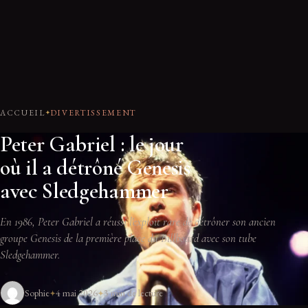
ACCUEIL
DIVERTISSEMENT
Peter Gabriel : le jour
où il a détrôné Genesis
avec Sledgehammer
En 1986, Peter Gabriel a réussi l'exploit rare de détrôner son ancien
groupe Genesis de la première place du Billboard avec son tube
Sledgehammer.
Sophie
4 mai 2026
3 min de lecture