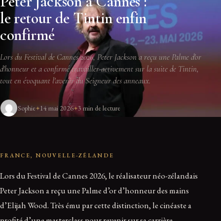
Peter Jackson à Cannes :
le retour de Tintin enfin
confirmé
Lors du Festival de Cannes 2026, Peter Jackson a reçu une Palme d'or
d'honneur et a confirmé travailler activement sur la suite de Tintin,
tout en évoquant l'avenir du Seigneur des anneaux.
Sophie
14 mai 2026
3 min de lecture
FRANCE, NOUVELLE-ZÉLANDE
Lors du Festival de Cannes 2026, le réalisateur néo-zélandais
Peter Jackson a reçu une Palme d’or d’honneur des mains
d’Elijah Wood. Très ému par cette distinction, le cinéaste a
profité d’une masterclass pour revenir sur sa carrière,