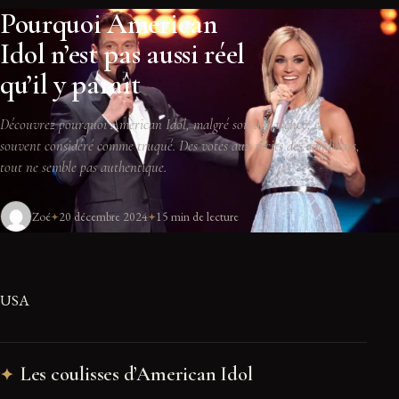
Pourquoi American
Idol n’est pas aussi réel
qu’il y paraît
Découvrez pourquoi American Idol, malgré son apparence, est
souvent considéré comme truqué. Des votes aux récits des candidats,
tout ne semble pas authentique.
Zoé
20 décembre 2024
15 min de lecture
USA
Les coulisses d’American Idol