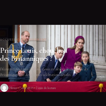
ACCUEIL
DIVERTISSEMENT
Prince Louis, chouchou
des Britanniques ?
Découvrez pourquoi le prince Louis est devenu le chouchou des
Britanniques lors des récentes célébrations royales.
Olivier
7 mai 2025
2 min de lecture