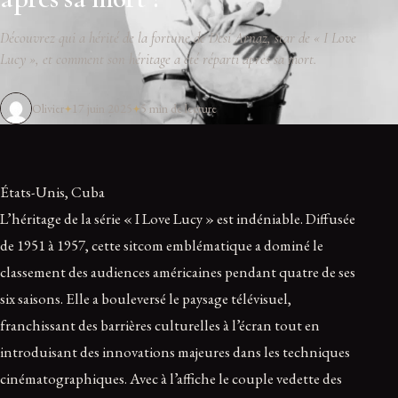
Découvrez qui a hérité de la fortune de Desi Arnaz, star de « I Love
Lucy », et comment son héritage a été réparti après sa mort.
Olivier
17 juin 2025
5 min de lecture
États-Unis, Cuba
L’héritage de la série « I Love Lucy » est indéniable. Diffusée
de 1951 à 1957, cette sitcom emblématique a dominé le
classement des audiences américaines pendant quatre de ses
six saisons. Elle a bouleversé le paysage télévisuel,
franchissant des barrières culturelles à l’écran tout en
introduisant des innovations majeures dans les techniques
cinématographiques. Avec à l’affiche le couple vedette des