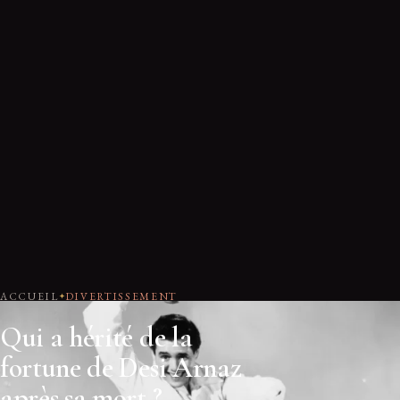
ACCUEIL
DIVERTISSEMENT
Qui a hérité de la
fortune de Desi Arnaz
après sa mort ?