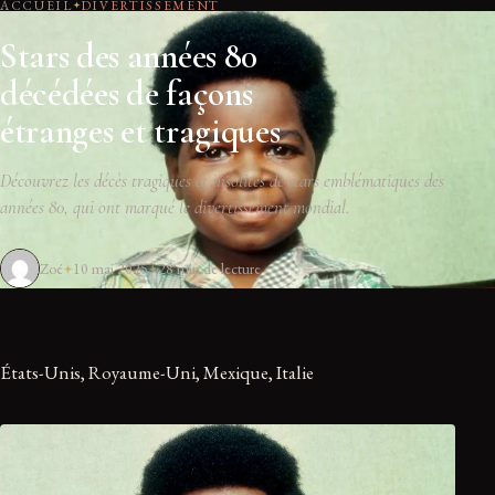
ACCUEIL
DIVERTISSEMENT
Stars des années 80
décédées de façons
étranges et tragiques
Découvrez les décès tragiques et insolites de stars emblématiques des
années 80, qui ont marqué le divertissement mondial.
Zoé
10 mai 2025
28 min de lecture
États-Unis, Royaume-Uni, Mexique, Italie