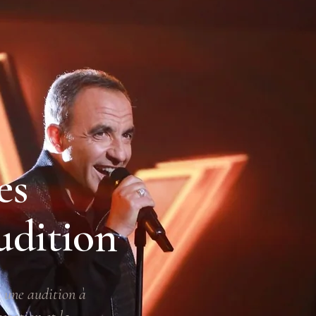
es
udition
 une audition à