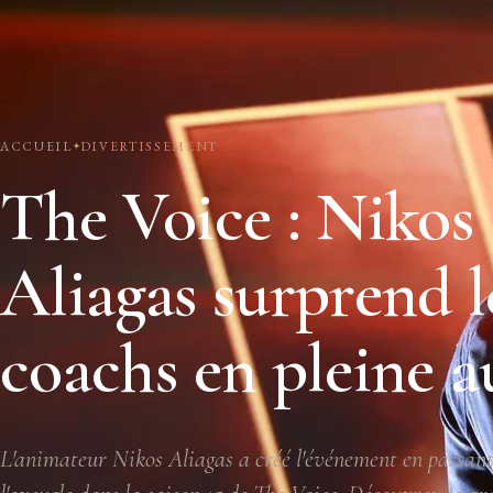
ACCUEIL
DIVERTISSEMENT
The Voice : Nikos
Aliagas surprend l
coachs en pleine a
L'animateur Nikos Aliagas a créé l'événement en passant