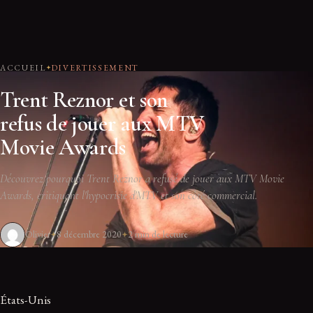
ACCUEIL
DIVERTISSEMENT
Trent Reznor et son
refus de jouer aux MTV
Movie Awards
Découvrez pourquoi Trent Reznor a refusé de jouer aux MTV Movie
Awards, critiquant l'hypocrisie d'MTV et son côté commercial.
Olivier
8 décembre 2020
2 min de lecture
États-Unis