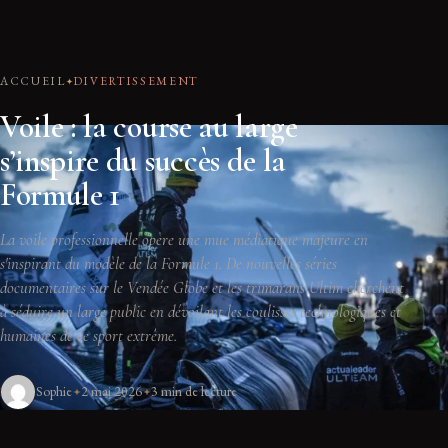
ACCUEIL
DIVERTISSEMENT
Voile : la course au large
s’inspire du succès de la
Formule 1
La voile professionnelle opère une mue médiatique majeure en
s'inspirant du modèle de la Formule 1. De nouvelles séries
documentaires sur le Vendée Globe et les trimarans Ultim cherchent
à séduire un large public en dévoilant les coulisses technologiques et
humaines de ce sport extrême.
Sophie
2 mai 2026
3 min de lecture