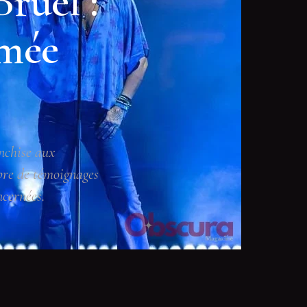
Bruel :
umée
anchise aux
bre de témoignages
ncernées.