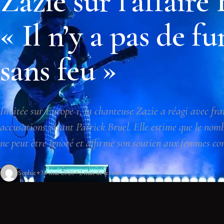
Zazie sur l’affaire 
« Il n’y a pas de f
sans feu »
Invitée sur Europe 1, la chanteuse Zazie a réagi avec fr
accusations visant Patrick Bruel. Elle estime que le nom
ne peut être ignoré et affirme son soutien aux femmes co
Sophie
30 mai 2026
2 min de lecture