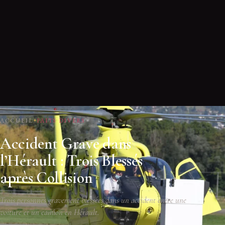
ACCUEIL
FAITS DIVERS
Accident Grave dans
l’Hérault : Trois Blessés
après Collision
Trois personnes gravement blessées dans un accident entre une
voiture et un camion en Hérault.