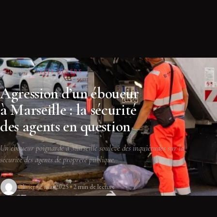
ACCUEIL
FAITS DIVERS
Agression d’un éboueur
à Marseille : la sécurité
des agents en question
Un éboueur poignardé à Marseille soulève des inquiétudes sur la
sécurité des agents de propreté publique.
Olivier
2 mai 2025
2 min de lecture