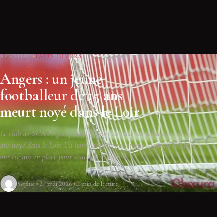
ACCUEIL
FAITS DIVERS
Angers : un jeune
footballeur de 15 ans
meurt noyé dans le Loir
Le club du SCA Angers pleure la mort de Nea, un adolescent de 15
ans noyé dans le Loir. Un hommage vibrant et une cagnotte solidaire
ont été mis en place pour soutenir sa famille.
Sophie
27 mai 2026
2 min de lecture