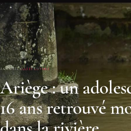
ACCUEIL
FAITS DIVERS
Ariège : un adoles
16 ans retrouvé m
dans la rivière