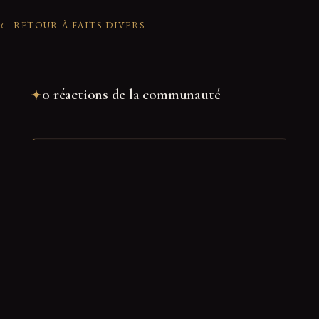
← RETOUR À FAITS DIVERS
0 réactions de la communauté
Rejoindre la discussion
Nom
*
E-mail
*