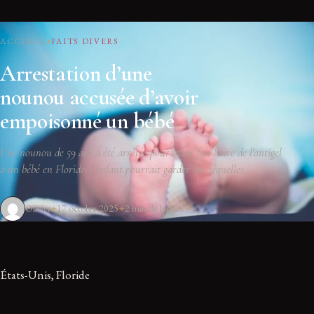
ACCUEIL
FAITS DIVERS
Arrestation d’une
nounou accusée d’avoir
empoisonné un bébé
Une nounou de 59 ans a été arrêtée pour avoir fait boire de l'antigel
à un bébé en Floride. L'enfant pourrait garder des séquelles.
Olivier
17 octobre 2025
2 min de lecture
États-Unis, Floride