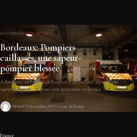
ACCUEIL
FAITS DIVERS
Bordeaux: Pompiers
caillassés, une sapeur-
pompier blessée
À Bordeaux, un véhicule de pompiers a été caillassé, blessant une
sapeur-pompier. Les auteurs sont activement recherchés.
Olivier
15 novembre 2025
2 min de lecture
France