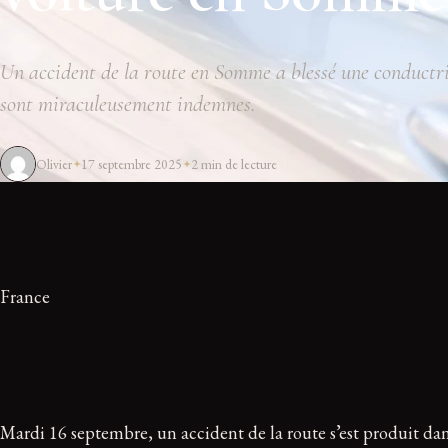
Un accident de la route en Somme a blessé une conductri
sont miraculeusement indemnes.
Olivier
17 septembre 2025
2 min de lecture
France
Mardi 16 septembre, un accident de la route s’est produit da