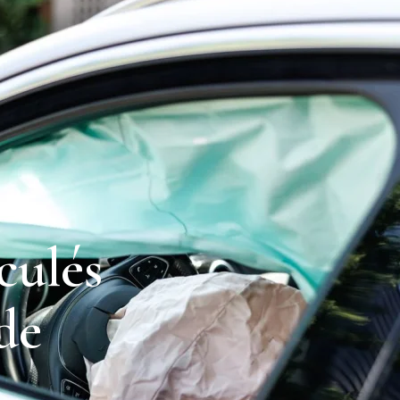
culés
de