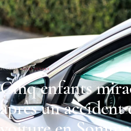
ACCUEIL
FAITS DIVERS
Cinq enfants mira
après un accident 
voiture en Somme