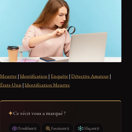
Meurtre
|
Identification
|
Enquête
|
Détective Amateur
|
États-Unis
|
Identification Meurtre
Ce récit vous a marqué ?
0
0
0
Troublant
Fascinant
Glaçant