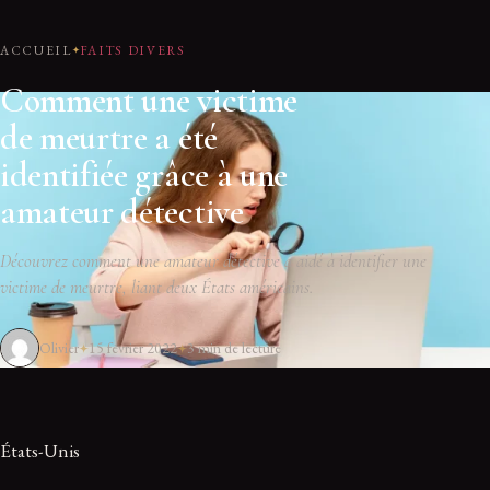
ACCUEIL
FAITS DIVERS
Comment une victime
de meurtre a été
identifiée grâce à une
amateur détective
Découvrez comment une amateur détective a aidé à identifier une
victime de meurtre, liant deux États américains.
Olivier
15 février 2022
3 min de lecture
États-Unis