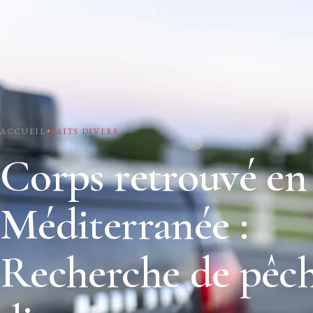
ACCUEIL
FAITS DIVERS
Corps retrouvé en
Méditerranée :
Recherche de pêc