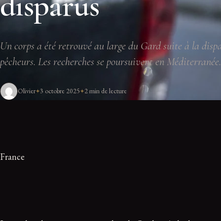
disparus
Un corps a été retrouvé au large du Gard suite à la disp
pêcheurs. Les recherches se poursuivent en Méditerranée.
Olivier
3 octobre 2025
2 min de lecture
France