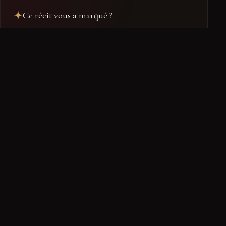
Ce récit vous a marqué ?
0
0
0
Troublant
Fascinant
Glaçant
Ranger dans mon dossier
Retrouvez-le dans votre espace
PARTAGER
← RETOUR À FAITS DIVERS