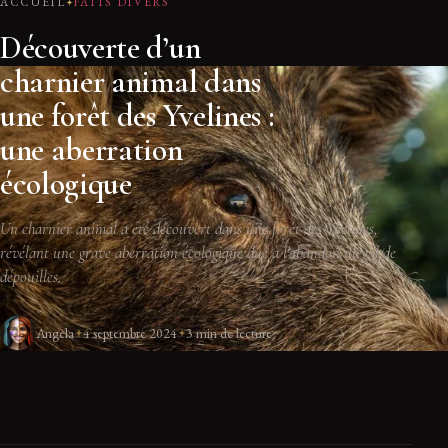
ACCUEIL
FAITS DIVERS
Découverte d’un
charnier animal dans
une forêt des Yvelines :
une aberration
écologique
Un charnier animal a été découvert dans une forêt des Yvelines,
révélant une grave aberration écologique due à l'abandon illégal de
dépouilles.
Angela
4 septembre 2024
3 min de lecture