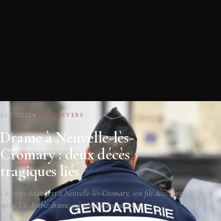
ACCUEIL
FAITS DIVERS
Drame à Neuvelle-lès-
Cromary : deux décès
tragiques liés
Un corps découvert à Neuvelle-lès-Cromary, son fils décède peu
après. Un double drame qui soulève des questions.