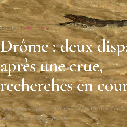
ACCUEIL
FAITS DIVERS
Drôme : deux disp
après une crue,
recherches en cou
Deux personnes portées disparues après une crue dans l
en cours et vigilance régionale.