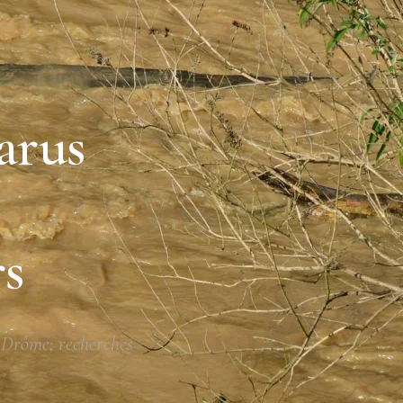
arus
rs
a Drôme; recherches