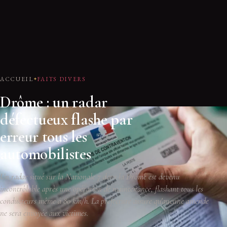
ACCUEIL
FAITS DIVERS
Drôme : un radar
défectueux flashe par
erreur tous les
automobilistes
Un radar situé sur la Nationale 7 dans la Drôme est devenu
incontrôlable après une opération de maintenance, flashant tous les
conducteurs même à 80 km/h. La préfecture assure qu'aucune amende
ne sera envoyée aux victimes.