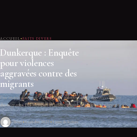
ACCUEIL
FAITS DIVERS
Dunkerque : Enquête
pour violences
aggravées contre des
migrants
Une enquête ouverte à Dunkerque pour violences aggravées contre
des migrants. Des membres d'extrême droite britanniques suspects.
Olivier
6 octobre 2025
1 min de lecture