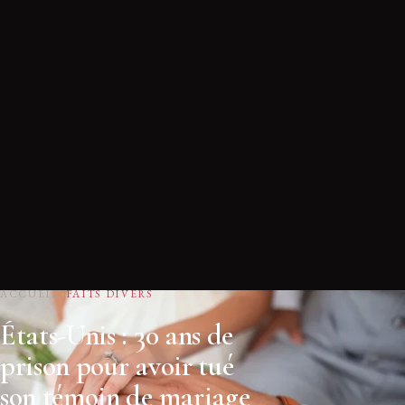
ACCUEIL
FAITS DIVERS
États-Unis : 30 ans de
prison pour avoir tué
son témoin de mariage