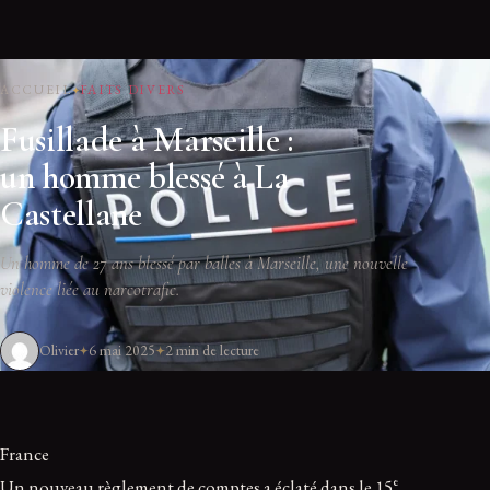
ACCUEIL
FAITS DIVERS
Fusillade à Marseille :
un homme blessé à La
Castellane
Un homme de 27 ans blessé par balles à Marseille, une nouvelle
violence liée au narcotrafic.
Olivier
6 mai 2025
2 min de lecture
France
e
Un nouveau règlement de comptes a éclaté dans le 15