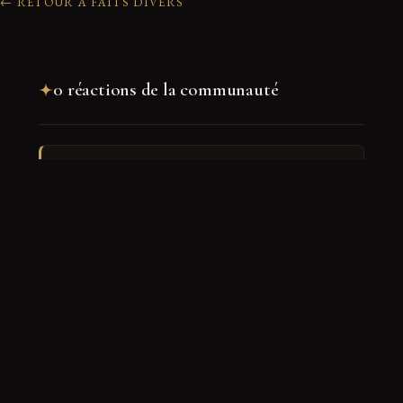
← RETOUR À FAITS DIVERS
0 réactions de la communauté
Rejoindre la discussion
Nom
*
E-mail
*