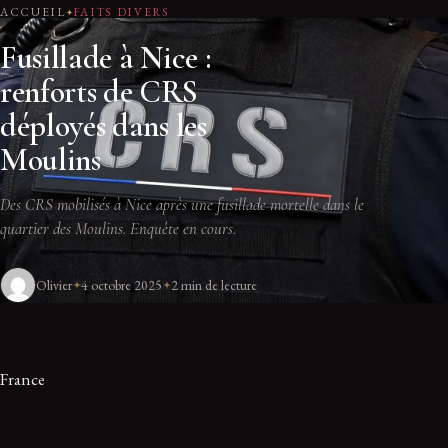
ACCUEIL
FAITS DIVERS
Fusillade à Nice :
renforts de CRS
déployés dans les
Moulins
Des CRS mobilisés à Nice après une fusillade mortelle dans le
quartier des Moulins. Enquête en cours.
Olivier
4 octobre 2025
2 min de lecture
France